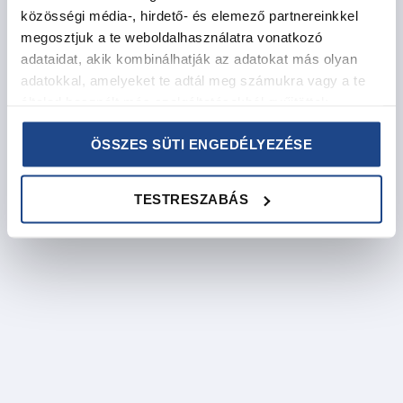
közösségi média-, hirdető- és elemező partnereinkkel
megosztjuk a te weboldalhasználatra vonatkozó
adataidat, akik kombinálhatják az adatokat más olyan
adatokkal, amelyeket te adtál meg számukra vagy a te
általad használt más szolgáltatásokból gyűjtöttek.
Minőségi adatvédelem, a Te biztonságod érdekében!
ÖSSZES SÜTI ENGEDÉLYEZÉSE
Az “Elfogadom” gombra kattintva beleegyezel, hogy sütik
segítségével neked szóló, személyes tartalmakat
TESTRESZABÁS
biztosítsunk a Pepita.hu felületein, hogy a vásárlásod
élménye a legteljesebb lehessen. Védjük adataidat és
minden esetben a hatályos jogszabályoknak megfelelően
járunk el. Ha mégsem szeretnéd, hogy jobb élményt és
személyre szabott szolgáltatást nyújtsunk neked, akkor
kattints a beállítások gombra és változtasd meg a
preferenciáidat!