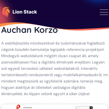
Auchan Korzó
A webfejlesztés művészetével és tudományával foglalkozó
cégünk büszkén bemutatja legújabb referencia projektjeit.
Mindegyik weboldalunk mögött olyan csapat áll, amely
szenvedélyesen hisz a digitális élmények erejében. Legyen
szó egyedi tervezésű vállalati weboldalakról, interaktív
tartalomkezelő rendszerekről vagy mobilalkalmazásokról, mi
mindent megteszünk az ügyfeleink számára. Ismerje meg,
hogyan alakítjuk át ötleteket valóságos digitális
élményekké, és lépjen velünk együtt a siker útjára!