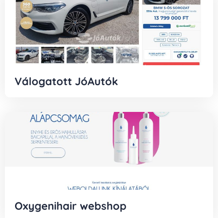
Válogatott JóAutók
Oxygenihair webshop