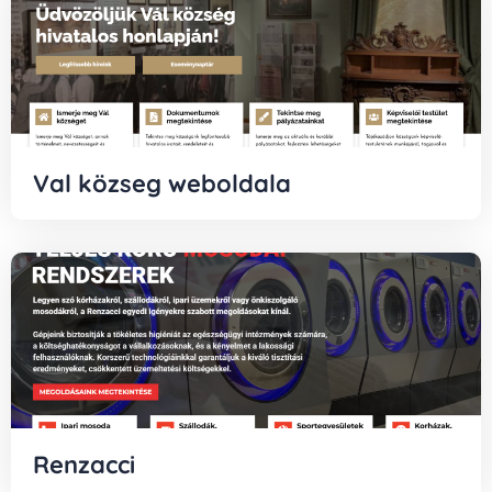
Val közseg weboldala
Renzacci