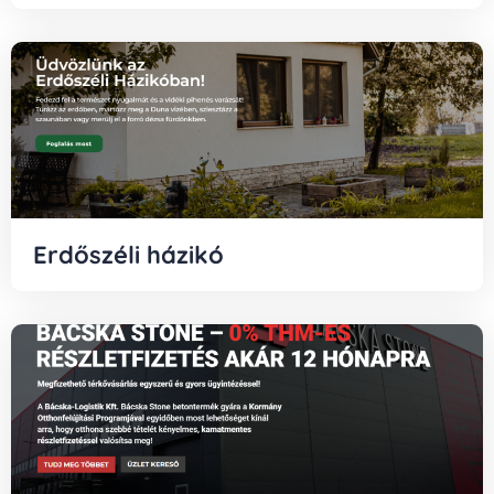
Erdőszéli házikó