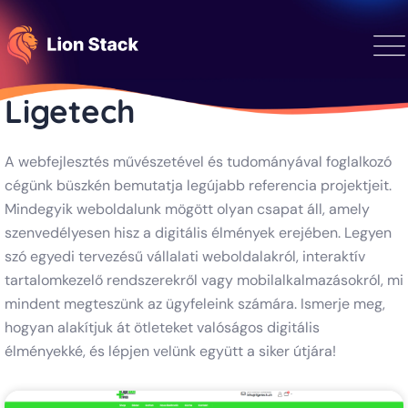
Ligetech
A webfejlesztés művészetével és tudományával foglalkozó
cégünk büszkén bemutatja legújabb referencia projektjeit.
Mindegyik weboldalunk mögött olyan csapat áll, amely
szenvedélyesen hisz a digitális élmények erejében. Legyen
szó egyedi tervezésű vállalati weboldalakról, interaktív
tartalomkezelő rendszerekről vagy mobilalkalmazásokról, mi
mindent megteszünk az ügyfeleink számára. Ismerje meg,
hogyan alakítjuk át ötleteket valóságos digitális
élményekké, és lépjen velünk együtt a siker útjára!