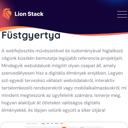
Füstgyertya
A webfejlesztés művészetével és tudományával foglalkozó
cégünk büszkén bemutatja legújabb referencia projektjeit.
Mindegyik weboldalunk mögött olyan csapat áll, amely
szenvedélyesen hisz a digitális élmények erejében. Legyen
szó egyedi tervezésű vállalati weboldalakról, interaktív
tartalomkezelő rendszerekről vagy mobilalkalmazásokról, mi
mindent megteszünk az ügyfeleink számára. Ismerje meg,
hogyan alakítjuk át ötleteket valóságos digitális
élményekké, és lépjen velünk együtt a siker útjára!