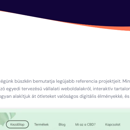
égünk büszkén bemutatja legújabb referencia projektjeit. Mi
zó egyedi tervezésű vállalati weboldalakról, interaktív tarta
an alakítjuk át ötleteket valóságos digitális élményekké, és l