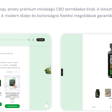
mely prémium minőségű CBD termékeket kínál. A letisztult, 
 A modern dizájn és biztonságos fizetési megoldások garantál
.