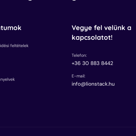
tumok
Vegye fel velünk a
kapcsolatot!
ődési feltételek
Telefon:
+36 30 883 8442
E-mail:
ányelvek
info@lionstack.hu