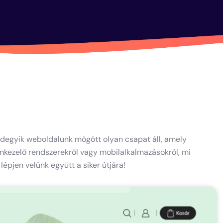
ndegyik weboldalunk mögött olyan csapat áll, amely
lomkezelő rendszerekről vagy mobilalkalmazásokról, mi
épjen velünk együtt a siker útjára!