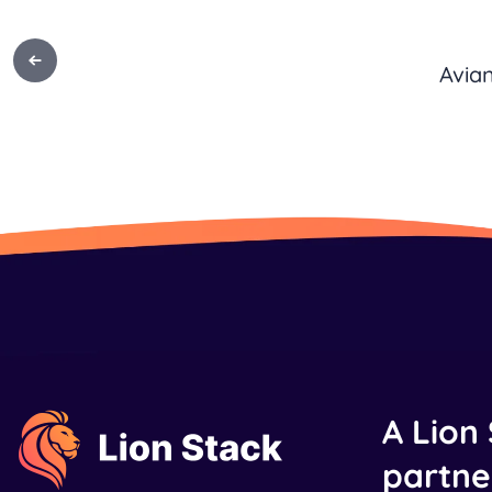
Avia
A Lion
partner