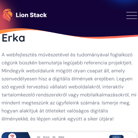
Erka
A webfejlesztés művészetével és tudományával foglalkozó
cégünk büszkén bemutatja legújabb referencia projektjeit.
Mindegyik weboldalunk mögött olyan csapat áll, amely
szenvedélyesen hisz a digitális élmények erejében. Legyen
szó egyedi tervezésű vállalati weboldalakról, interaktív
tartalomkezelő rendszerekről vagy mobilalkalmazásokról, mi
mindent megteszünk az ügyfeleink számára. Ismerje meg,
hogyan alakítjuk át ötleteket valóságos digitális
élményekké, és lépjen velünk együtt a siker útjára!