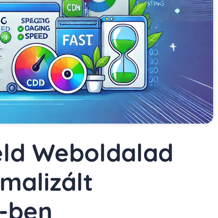
eld Weboldalad
malizált
4-ben