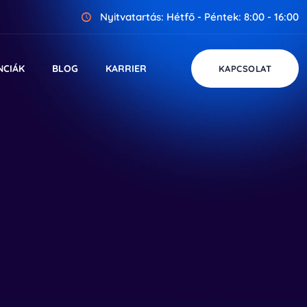
Nyitvatartás: Hétfő - Péntek: 8:00 - 16:00
NCIÁK
BLOG
KARRIER
KAPCSOLAT