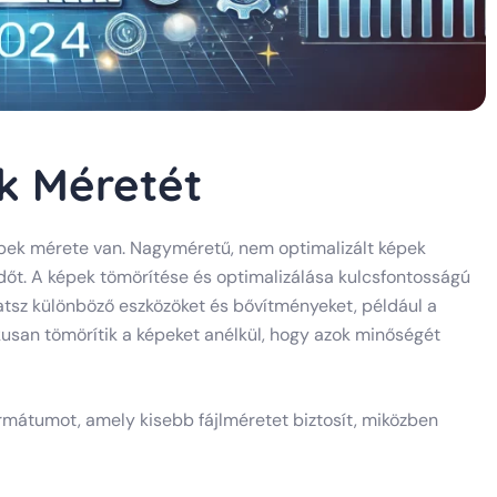
k Méretét
pek mérete van. Nagyméretű, nem optimalizált képek
 időt. A képek tömörítése és optimalizálása kulcsfontosságú
tsz különböző eszközöket és bővítményeket, például a
san tömörítik a képeket anélkül, hogy azok minőségét
rmátumot, amely kisebb fájlméretet biztosít, miközben