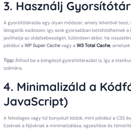
3.
Használj Gyorsítótár
A gyorsítótárazás egy olyan módszer, amely lehetővé teszi,
látogatók eszközein, így azok gyorsabban betöltődhetnek a 
javíthatja az oldalsebességet, különösen akkor, ha visszaté
például a
WP Super Cache
vagy a
W3 Total Cache
, amelyek
Tipp:
Állítsd be a böngésző gyorsítótárazást is, így a statik
számára.
4.
Minimalizáld a Kódfá
JavaScript)
A felesleges vagy túl bonyolult kódok, mint például a CSS és
Ezeknek a fájloknak a minimalizálása, egyesítése és tömöríté