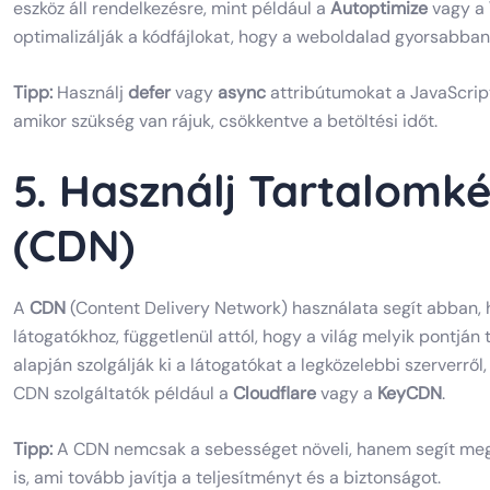
eszköz áll rendelkezésre, mint például a
Autoptimize
vagy a
optimalizálják a kódfájlokat, hogy a weboldalad gyorsabba
Tipp:
Használj
defer
vagy
async
attribútumokat a JavaScript 
amikor szükség van rájuk, csökkentve a betöltési időt.
5.
Használj Tartalomké
(CDN)
A
CDN
(Content Delivery Network) használata segít abban, 
látogatókhoz, függetlenül attól, hogy a világ melyik pontján
alapján szolgálják ki a látogatókat a legközelebbi szerverről
CDN szolgáltatók például a
Cloudflare
vagy a
KeyCDN
.
Tipp:
A CDN nemcsak a sebességet növeli, hanem segít meg
is, ami tovább javítja a teljesítményt és a biztonságot.