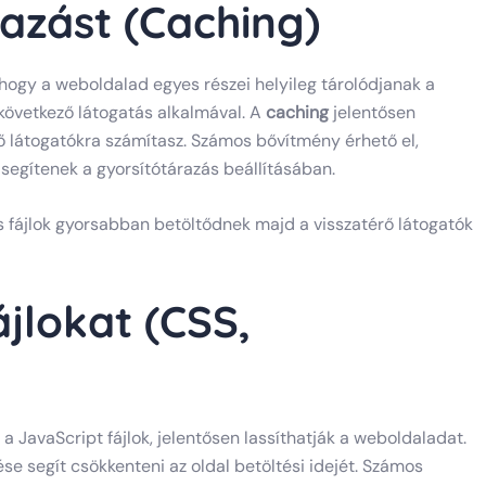
azást (Caching)
 hogy a weboldalad egyes részei helyileg tárolódjanak a
következő látogatás alkalmával. A
caching
jelentősen
rő látogatókra számítasz. Számos bővítmény érhető el,
 segítenek a gyorsítótárazás beállításában.
us fájlok gyorsabban betöltődnek majd a visszatérő látogatók
jlokat (CSS,
 a JavaScript fájlok, jelentősen lassíthatják a weboldaladat.
se segít csökkenteni az oldal betöltési idejét. Számos