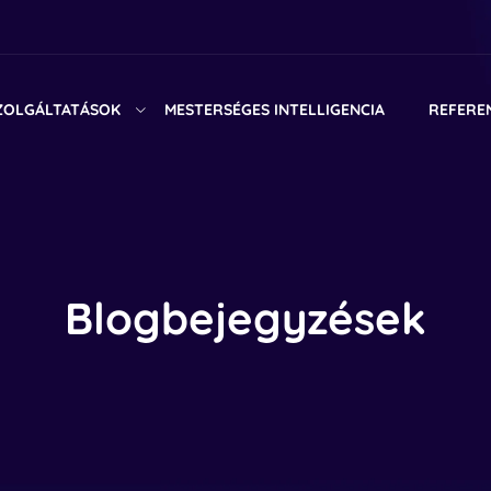
ZOLGÁLTATÁSOK
MESTERSÉGES INTELLIGENCIA
REFERE
Blogbejegyzések