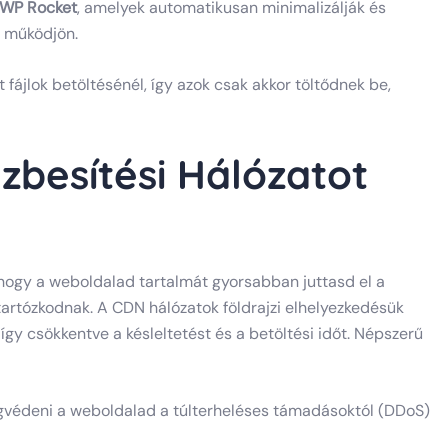
WP Rocket
, amelyek automatikusan minimalizálják és
n működjön.
fájlok betöltésénél, így azok csak akkor töltődnek be,
zbesítési Hálózatot
hogy a weboldalad tartalmát gyorsabban juttasd el a
 tartózkodnak. A CDN hálózatok földrajzi elhelyezkedésük
, így csökkentve a késleltetést és a betöltési időt. Népszerű
védeni a weboldalad a túlterheléses támadásoktól (DDoS)